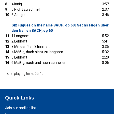
8
4 Innig
3:57
9
5 Nicht zu schnell
2:37
10
6 Adagio
3:46
Six Fugues on the name BACH, op 60 | Sechs Fugen über
den Namen BACH, op 60
11
1 Langsam
5:52
12
2 Lebhaft
5:41
13
3 Mit sanften Stimmen
3:35
14
4 Mäßig, doch nicht zu langsam
5:32
15
5 Lebhaft
2:20
16
6 Mäßig, nach und nach schneller
8:06
Total playing time: 65:40
Quick Links
Join our mailing list