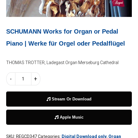
SCHUMANN Works for Organ or Pedal
Piano | Werke für Orgel oder Pedalflügel
THOMAS TROTTER, Ladegast Organ Merseburg Cathedral
SCHUMANN
-
+
Works
for
Organ
Stream Or Download
or
Pedal
Piano
Apple Music
|
Werke
für
SKU:
REGCD347
Categories:
Digital Download only
,
Organ