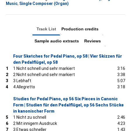
Orgel
Music
,
Single Composer (Organ)
oder
Pedalflügel
quantity
Track List
Production credits
Sample audio extracts
Reviews
Four Sketches for Pedal Piano, op 58 | Vier Skizzen für
den Pedalflügel, op 58
1
1 Nicht schnell und sehr markiert
3:16
2
2 Nicht schnell und sehr markiert
3:38
3
3 Lebhaft
5:07
4
4 Allegretto
3:18
Studies for Pedal Piano, op 56 Six Pieces in Canonic
Form | Studien für den Pedalflügel, op 56 Sechs Stücke
in kanonischer Form
5
1 Nicht zu schnell
2:46
6
2 Mit innigem Ausdruck
4:23
7
3 Etwas schneller
1:43