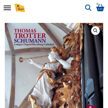
0
Search
Shopping Basket
for:
No products in the basket.